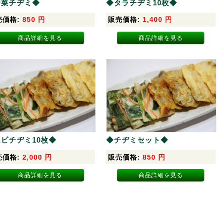
野菜チヂミ◆
◆タラチヂミ10枚◆
売価格:
850
円
販売価格:
1,400
円
商品詳細を見る
商品詳細を見る
ビチヂミ10枚◆
◆チヂミセット◆
売価格:
2,000
円
販売価格:
850
円
商品詳細を見る
商品詳細を見る