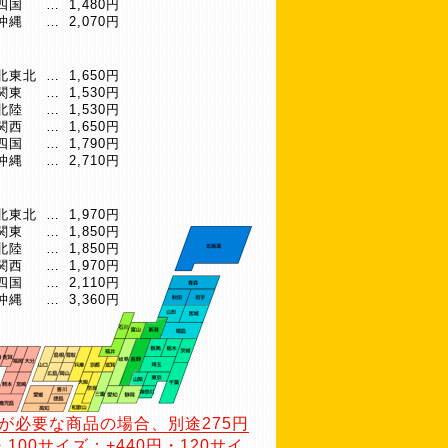
四国
…
1,480円
沖縄
…
2,070円
北東北
…
1,650円
関東
…
1,530円
北陸
…
1,530円
関西
…
1,650円
四国
…
1,790円
沖縄
…
2,710円
北東北
…
1,970円
関東
…
1,850円
北陸
…
1,850円
関西
…
1,970円
四国
…
2,110円
沖縄
…
3,360円
が必要な商品の場合、別途275円
・100サイズ：+440円・120サイ