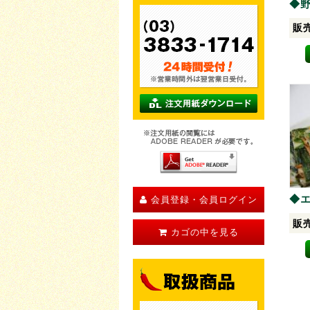
◆
販
◆エ
会員登録・会員ログイン
販
カゴの中を見る