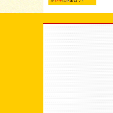
※
赤字
は休業日です