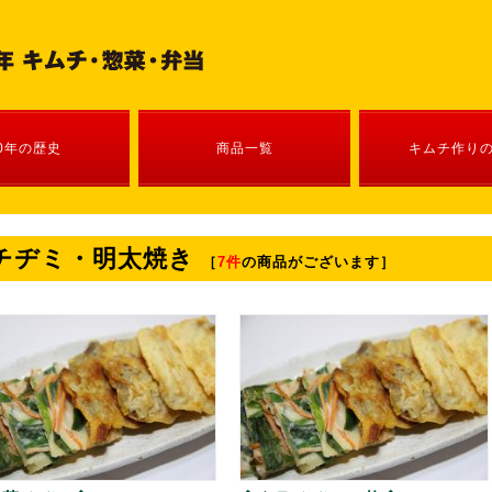
0年の歴史
商品一覧
キムチ作り
チヂミ・明太焼き
［
7件
の商品がございます］