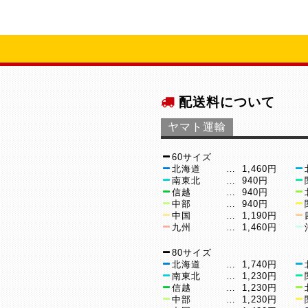
配送料について
ヤマト運輸
60サイズ
北海道
…
1,460円
南東北
…
940円
信越
…
940円
中部
…
940円
中国
…
1,190円
九州
…
1,460円
80サイズ
北海道
…
1,740円
南東北
…
1,230円
信越
…
1,230円
中部
…
1,230円