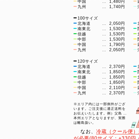
中国
…
1,480円
九州
…
1,740円
100サイズ
北海道
…
2,050円
南東北
…
1,530円
信越
…
1,530円
中部
…
1,530円
中国
…
1,790円
九州
…
2,050円
120サイズ
北海道
…
2,370円
南東北
…
1,850円
信越
…
1,850円
中部
…
1,850円
中国
…
2,110円
九州
…
2,370円
※エリア内には一部例外がござ
います。ご注文後に適正送料を
お伝えいたします。例）父島 …
本州エリアとなりますが、実際
は離島扱い。
なお、
冷蔵（クール便）
が必要(80サイズ：+330円