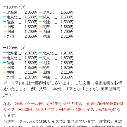
100サイズ
北海道
2,050円
北東北
1,650円
…
…
南東北
1,530円
関東
1,530円
…
…
信越
1,530円
北陸
1,530円
…
…
中部
1,530円
関西
1,650円
…
…
中国
1,790円
四国
1,790円
…
…
九州
2,050円
沖縄
2,710円
…
…
120サイズ
北海道
2,370円
北東北
1,970円
…
…
南東北
1,850円
関東
1,850円
…
…
信越
1,850円
北陸
1,850円
…
…
中部
1,850円
関西
1,970円
…
…
中国
2,110円
四国
2,110円
…
…
九州
2,370円
沖縄
3,360円
…
…
※エリア内には一部例外がございます。ご注文後に適正送料をお伝
えいたします。例）父島 … 本州エリアとなりますが、実際は離島
扱い。
なお、
冷蔵（クール便）が必要な商品の場合、別途275円が必要(80
サイズ：+330円・100サイズ：+440円・120サイズ：+715円)
にな
ります。
※送料・クール代金は60サイズで計算されています。注文後、配送