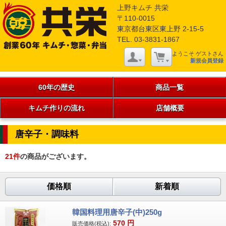
上野キムチ 共栄
〒110-0015
東京都台東区東上野 2-15-5
TEL. 03-3831-1867
ようこそ ゲストさん
新規会員登録
60年の歴史
商品一覧
キムチ作りの流れ
店舗概要
唐辛子・調味料
21
件
の商品がございます。
価格順
新着順
韓国料理用唐辛子(中)250g
570
円
販売価格(税込):