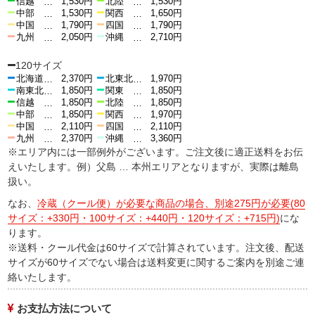
信越
1,530円
北陸
1,530円
…
…
中部
1,530円
関西
1,650円
…
…
中国
1,790円
四国
1,790円
…
…
九州
2,050円
沖縄
2,710円
…
…
120サイズ
北海道
2,370円
北東北
1,970円
…
…
南東北
1,850円
関東
1,850円
…
…
信越
1,850円
北陸
1,850円
…
…
中部
1,850円
関西
1,970円
…
…
中国
2,110円
四国
2,110円
…
…
九州
2,370円
沖縄
3,360円
…
…
※エリア内には一部例外がございます。ご注文後に適正送料をお伝
えいたします。例）父島 … 本州エリアとなりますが、実際は離島
扱い。
なお、
冷蔵（クール便）が必要な商品の場合、別途275円が必要(80
サイズ：+330円・100サイズ：+440円・120サイズ：+715円)
にな
ります。
※送料・クール代金は60サイズで計算されています。注文後、配送
サイズが60サイズでない場合は送料変更に関するご案内を別途ご連
絡いたします。
お支払方法について