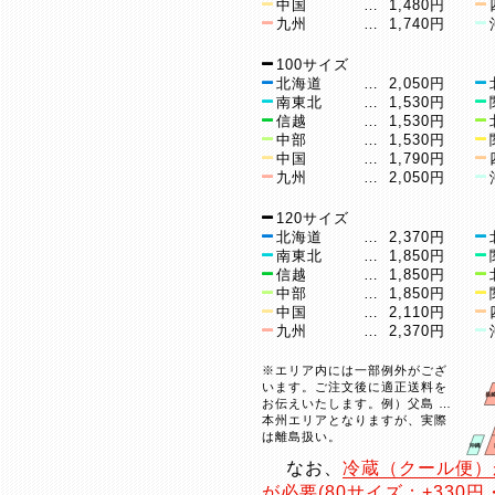
中国
…
1,480円
九州
…
1,740円
100サイズ
北海道
…
2,050円
南東北
…
1,530円
信越
…
1,530円
中部
…
1,530円
中国
…
1,790円
九州
…
2,050円
120サイズ
北海道
…
2,370円
南東北
…
1,850円
信越
…
1,850円
中部
…
1,850円
中国
…
2,110円
九州
…
2,370円
※エリア内には一部例外がござ
います。ご注文後に適正送料を
お伝えいたします。例）父島 …
本州エリアとなりますが、実際
は離島扱い。
なお、
冷蔵（クール便）
が必要(80サイズ：+330円