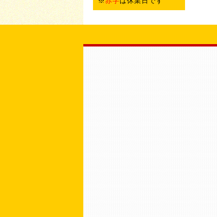
※
赤字
は休業日です