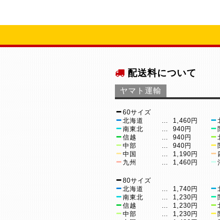
配送料について
ヤマト運輸
60サイズ
北海道
…
1,460円
南東北
…
940円
信越
…
940円
中部
…
940円
中国
…
1,190円
九州
…
1,460円
80サイズ
北海道
…
1,740円
南東北
…
1,230円
信越
…
1,230円
中部
…
1,230円