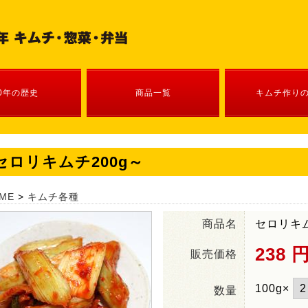
0年の歴史
商品一覧
キムチ作り
セロリキムチ200g～
ME
>
キムチ各種
商品名
セロリキム
238
販売価格
100g×
数量