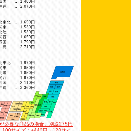
四国
…
1,480円
沖縄
…
2,070円
北東北
…
1,650円
関東
…
1,530円
北陸
…
1,530円
関西
…
1,650円
四国
…
1,790円
沖縄
…
2,710円
北東北
…
1,970円
関東
…
1,850円
北陸
…
1,850円
関西
…
1,970円
四国
…
2,110円
沖縄
…
3,360円
が必要な商品の場合、別途275円
・100サイズ：+440円・120サイ